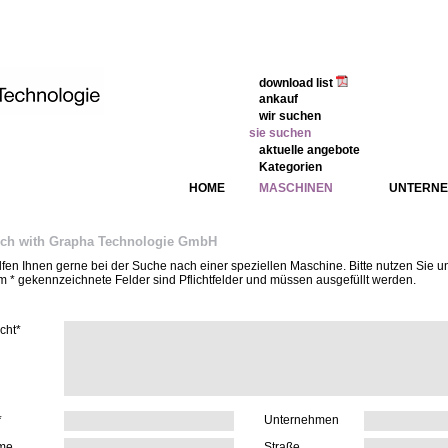
download list
ankauf
wir suchen
sie suchen
aktuelle angebote
Kategorien
HOME
MASCHINEN
UNTERN
uch with Grapha Technologie GmbH
lfen Ihnen gerne bei der Suche nach einer speziellen Maschine. Bitte nutzen Sie u
m * gekennzeichnete Felder sind Pflichtfelder und müssen ausgefüllt werden.
cht*
*
Unternehmen
me
Straße