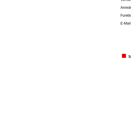
Anred
Funkti
E-Mail
S