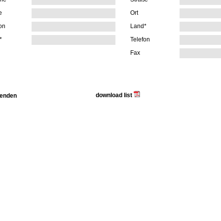
e
Ort
on
Land*
*
Telefon
Fax
download list
enden