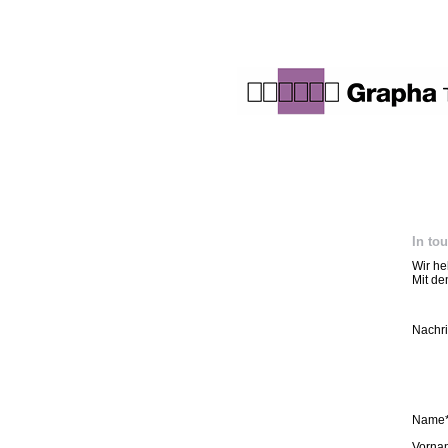
In to
Wir he
Mit de
Nachri
Name
Vorna