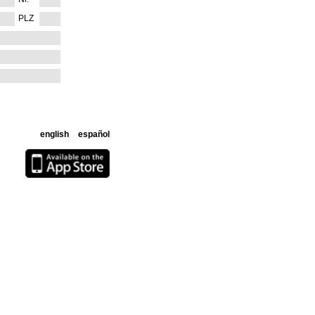
PLZ
english
español