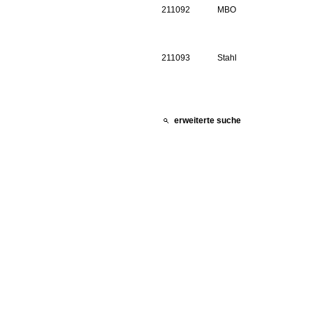
211092
MBO
211093
Stahl
211091
MBO
erweiterte suche
211090
MBO
31898
Stahl
211089
Stahl
31896
Stahl